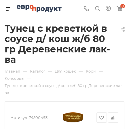
0
Тунец с креветкой в
соусе д/ кош ж/б 80
гр Деревенские лак-
ва
—
—
—
—
Главная
Каталог
Для кошек
Корм
—
Консервы
Тунец с креветкой в соусе д/ кош ж/б 80 гр Деревенские лак-
ва
Артикул:
74500493