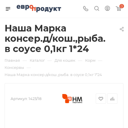
0
Наша Марка
консер.д/кош.,рыба.
в соусе 0,1кг 1*24
—
—
—
—
Главная
Каталог
Для кошек
Корм
—
Консервы
Наша Марка консер.д/кош.,рыба. в соусе 0,1кг 1*24
Артикул:
1423/18