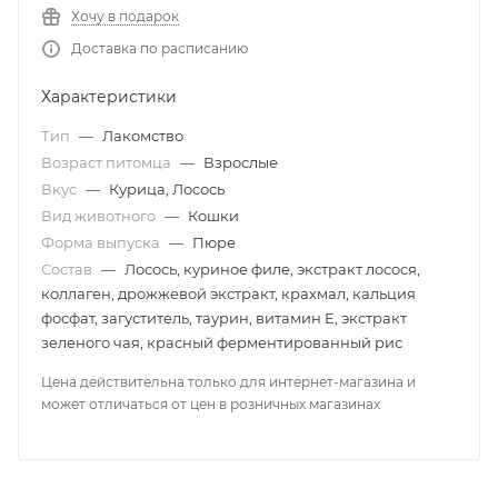
Хочу в подарок
Доставка по расписанию
Характеристики
Тип
—
Лакомство
Возраст питомца
—
Взрослые
Вкус
—
Курица, Лосось
Вид животного
—
Кошки
Форма выпуска
—
Пюре
Состав
—
Лосось, куриное филе, экстракт лосося,
коллаген, дрожжевой экстракт, крахмал, кальция
фосфат, загуститель, таурин, витамин E, экстракт
зеленого чая, красный ферментированный рис
Цена действительна только для интернет-магазина и
может отличаться от цен в розничных магазинах