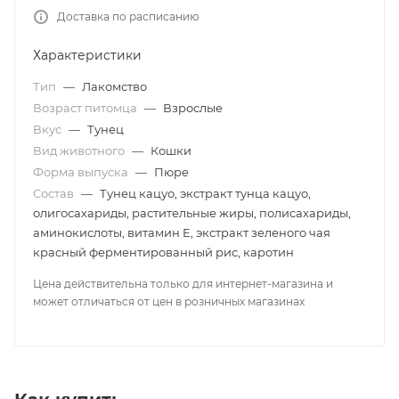
Доставка по расписанию
Характеристики
Тип
—
Лакомство
Возраст питомца
—
Взрослые
Вкус
—
Тунец
Вид животного
—
Кошки
Форма выпуска
—
Пюре
Состав
—
Тунец кацуо, экстракт тунца кацуо,
олигосахариды, растительные жиры, полисахариды,
аминокислоты, витамин E, экстракт зеленого чая
красный ферментированный рис, каротин
Цена действительна только для интернет-магазина и
может отличаться от цен в розничных магазинах