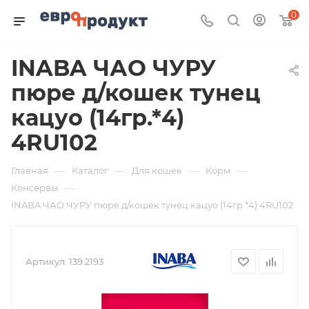
0
INABA ЧАО ЧУРУ
пюре д/кошек тунец
кацуо (14гр.*4)
4RU102
—
—
—
—
Главная
Каталог
Для кошек
Корм
—
Консервы
INABA ЧАО ЧУРУ пюре д/кошек тунец кацуо (14гр.*4) 4RU102
Артикул:
139.2193