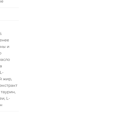
ые
%
менее
ины и
о
масло
а
L-
й жир,
 экстракт
таурин,
и, L-
ин