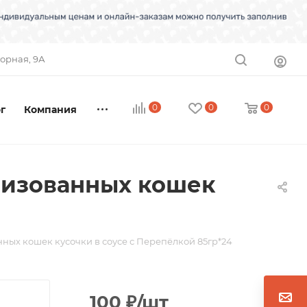
торная, 9А
0
0
0
г
Компания
лизованных кошек
ых кошек кусочки в соусе с Перепёлкой 85гр*24
100
₽
/шт