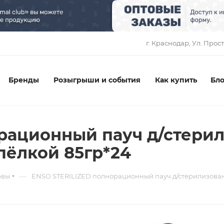
1
г. Краснодар, ​Ул. Прос
Бренды
Розыгрыши и события
Как купить
Бло
орационный пауч д/стери
пёлкой 85гр*24
—
рвы
ENSO STERILIZED полнорационный пауч д/стерилизованн