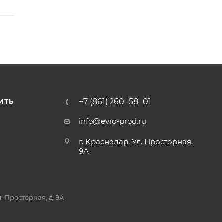
+7 (861) 260‒58‒01
ИТЬ
info@evro-prod.ru
г. Краснодар, ​Ул. Просторная,
9А
. Просторная, д. 9А