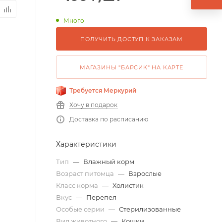
Много
ПОЛУЧИТЬ ДОСТУП К ЗАКАЗАМ
МАГАЗИНЫ "БАРСИК" НА КАРТЕ
Требуется Меркурий
Хочу в подарок
Доставка по расписанию
Характеристики
Тип
—
Влажный корм
Возраст питомца
—
Взрослые
Класс корма
—
Холистик
Вкус
—
Перепел
Особые серии
—
Стерилизованные
Вид животного
—
Кошки