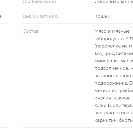
Особые серии
Стерилизованн
е
Вид животного
Кошки
Состав
Мясо и мясные
субпродукты 43
(перепелка не 
12%), рис, витам
минералы, масл
подсолнечное, 
льняное, волокн
подорожника, D
метионин, рыби
инулин, клюква,
юкки Шидигера, 
экстракт эхинаце
карнитин, биот