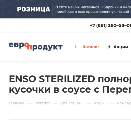
+7 (861) 260‒58‒0
Каталог
Акции
ENSO STERILIZED полн
кусочки в соусе с Пере
—
—
—
—
Главная
Каталог
Для кошек
Корм
Консе