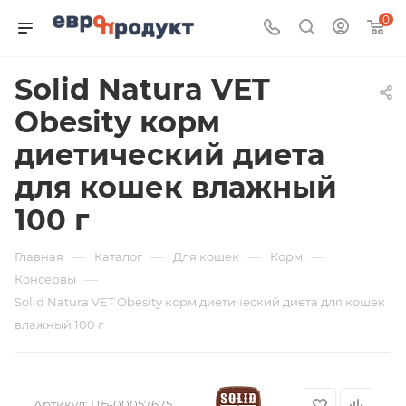
0
Solid Natura VET
Obesity корм
диетический диета
для кошек влажный
100 г
—
—
—
—
Главная
Каталог
Для кошек
Корм
—
Консервы
Solid Natura VET Obesity корм диетический диета для кошек
влажный 100 г
Артикул:
ЦБ-00057675