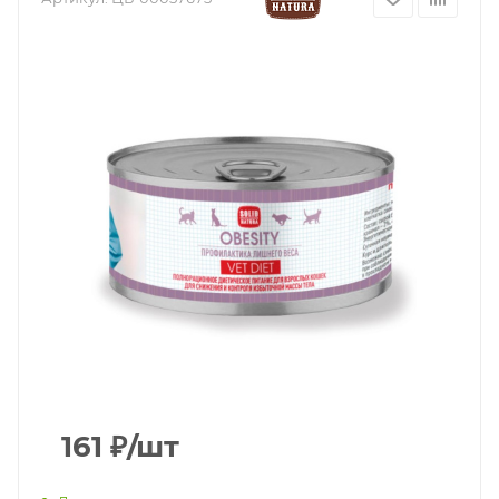
161
₽
/шт