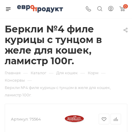
0
Беркли №4 филе
курицы с тунцом в
желе для кошек,
ламистр 100г.
—
—
—
—
Главная
Каталог
Для кошек
Корм
—
Консервы
Беркли №4 филе курицы с тунцом в желе для кошек,
ламистр 100г.
Артикул:
75564