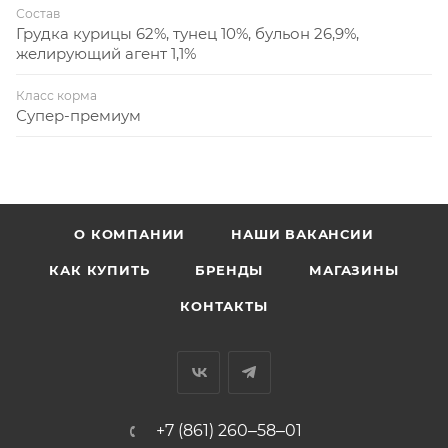
Состав
Грудка курицы 62%, тунец 10%, бульон 26,9%,
желирующий агент 1,1%
Класс корма
Супер-премиум
О КОМПАНИИ
НАШИ ВАКАНСИИ
КАК КУПИТЬ
БРЕНДЫ
МАГАЗИНЫ
КОНТАКТЫ
+7 (861) 260‒58‒01