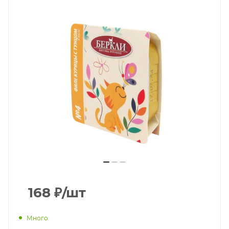
168
₽
/шт
Много