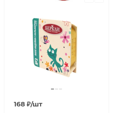
168
₽
/шт