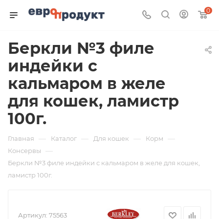
0
Беркли №3 филе
индейки с
кальмаром в желе
для кошек, ламистр
100г.
—
—
—
—
Главная
Каталог
Для кошек
Корм
—
Консервы
Беркли №3 филе индейки с кальмаром в желе для кошек,
ламистр 100г.
Артикул:
75563