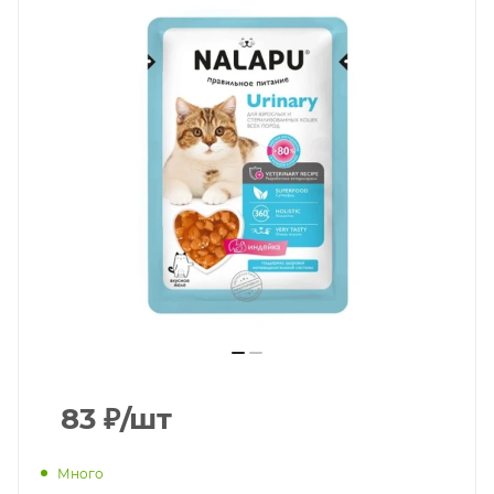
83
₽
/шт
Много