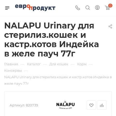
0
NALAPU Urinary для
стерилиз.кошек и
кастр.котов Индейка
в желе пауч 77г
—
—
—
—
Главная
Каталог
Для кошек
Корм
—
Консервы
NALAPU Urinary для стерилиз.кошек и кастр.котов Индейка в
желе пауч 77г
Артикул:
820739