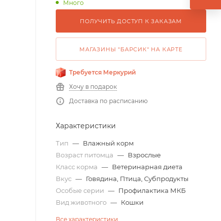
Много
ПОЛУЧИТЬ ДОСТУП К ЗАКАЗАМ
МАГАЗИНЫ "БАРСИК" НА КАРТЕ
Требуется Меркурий
Хочу в подарок
Доставка по расписанию
Характеристики
Тип
—
Влажный корм
Возраст питомца
—
Взрослые
Класс корма
—
Ветеринарная диета
Вкус
—
Говядина, Птица, Субпродукты
Особые серии
—
Профилактика МКБ
Вид животного
—
Кошки
Все характеристики