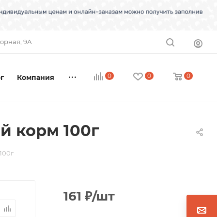
торная, 9А
0
0
0
г
Компания
ый корм 100г
100г
161
₽
/шт