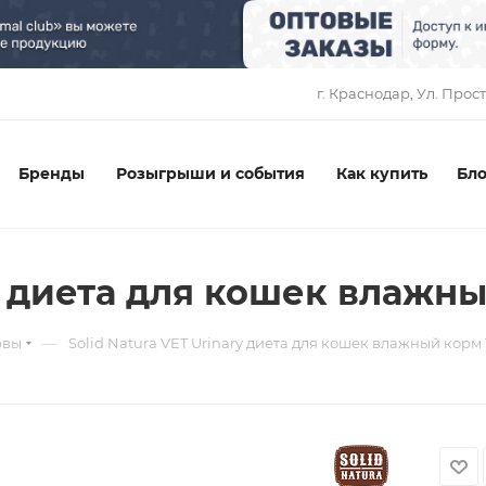
1
г. Краснодар, ​Ул. Прос
Бренды
Розыгрыши и события
Как купить
Бло
ry диета для кошек влажн
—
рвы
Solid Natura VET Urinary диета для кошек влажный корм 