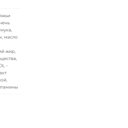
вяжьи
чень
 мука,
, масло
ий жир,
щества,
DL -
акт
ой,
витамины