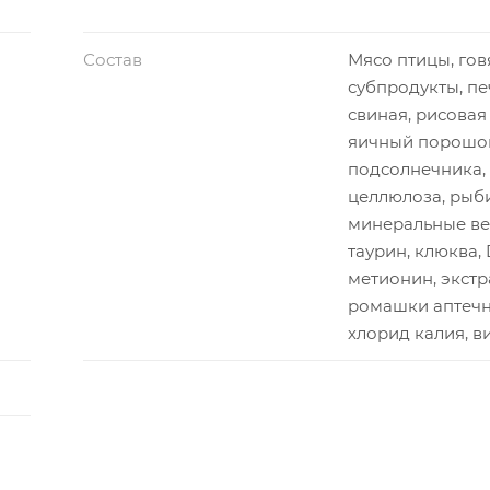
Состав
Мясо птицы, го
субпродукты, пе
свиная, рисовая
яичный порошок
подсолнечника,
целлюлоза, рыб
минеральные ве
таурин, клюква, 
метионин, экстр
ромашки аптечн
хлорид калия, 