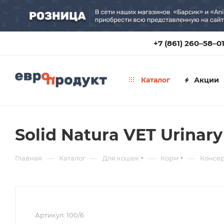
+7 (861) 260‒58‒0
Каталог
Акции
Solid Natura VET Urina
—
—
—
—
Главная
Каталог
Для кошек
Корм
Консе
Артикул:
100/6