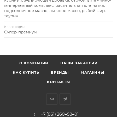
куриный, желирующая добавка, отруби, витаминно-
минеральный комплекс, растительная клетчатка,
подсолнечное масло, льняное масло, рыбий жир,
таурин
Класс корма
Супер-премиум
О КОМПАНИИ
НАШИ ВАКАНСИИ
КАК КУПИТЬ
БРЕНДЫ
МАГАЗИНЫ
КОНТАКТЫ
+7 (861) 260‒58‒01