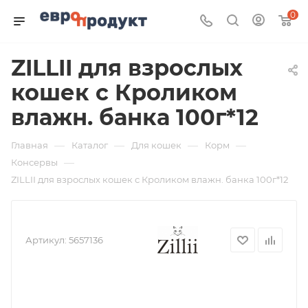
0
ZILLII для взрослых
кошек с Кроликом
влажн. банка 100г*12
—
—
—
—
Главная
Каталог
Для кошек
Корм
—
Консервы
ZILLII для взрослых кошек с Кроликом влажн. банка 100г*12
Артикул:
5657136