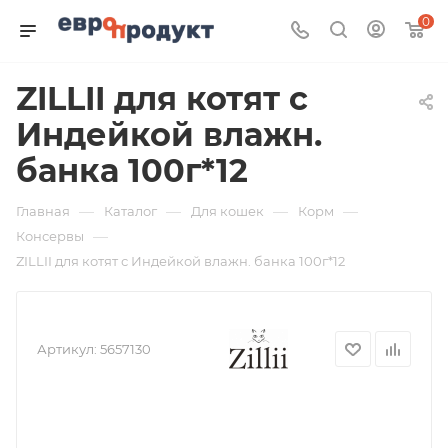
0
ZILLII для котят с
Индейкой влажн.
банка 100г*12
—
—
—
—
Главная
Каталог
Для кошек
Корм
—
Консервы
ZILLII для котят с Индейкой влажн. банка 100г*12
Артикул:
5657130