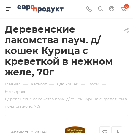
0
Деревенские
лакомства пауч. д/
кошек Курица с
креветкой в нежном
желе, 70г
—
—
—
—
Главная
Каталог
Для кошек
Корм
—
Консервы
Деревенские лакомства пауч. д/кошек Курица с креветкой в
нежном желе, 70г
Артикул:
79218046