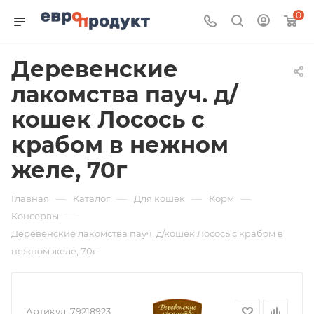
0
Деревенские
лакомства пауч. д/
кошек Лосось с
крабом в нежном
желе, 70г
—
—
—
—
Главная
Каталог
Для кошек
Корм
—
Консервы
Деревенские лакомства пауч. д/кошек Лосось с крабом в
нежном желе, 70г
Артикул:
79218923