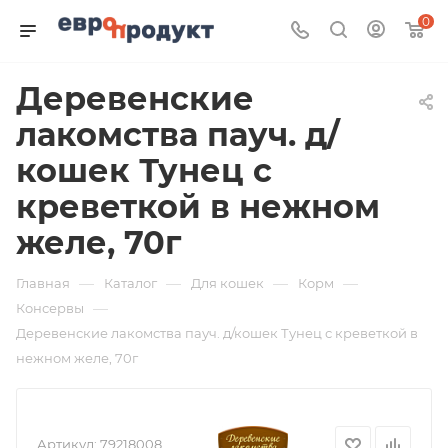
0
Деревенские
лакомства пауч. д/
кошек Тунец с
креветкой в нежном
желе, 70г
—
—
—
—
Главная
Каталог
Для кошек
Корм
—
Консервы
Деревенские лакомства пауч. д/кошек Тунец с креветкой в
нежном желе, 70г
Артикул:
79218008