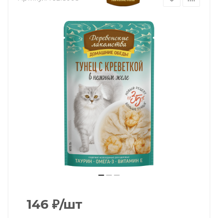
146
₽
/шт