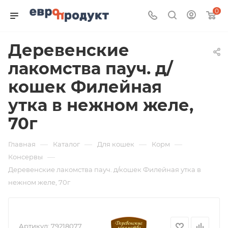
0
Деревенские
лакомства пауч. д/
кошек Филейная
утка в нежном желе,
70г
—
—
—
—
Главная
Каталог
Для кошек
Корм
—
Консервы
Деревенские лакомства пауч. д/кошек Филейная утка в
нежном желе, 70г
Артикул:
79218077