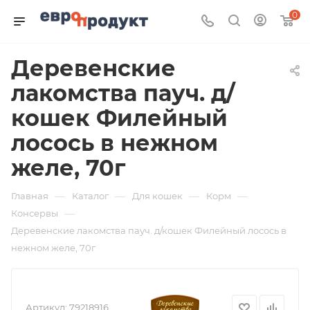
0
Деревенские
лакомства пауч. д/
кошек Филейный
лосось в нежном
желе, 70г
—
—
—
—
Главная
Каталог
Для кошек
Корм
—
Консервы
Деревенские лакомства пауч. д/кошек Филейный лосось в
нежном желе, 70г
Артикул:
79218916