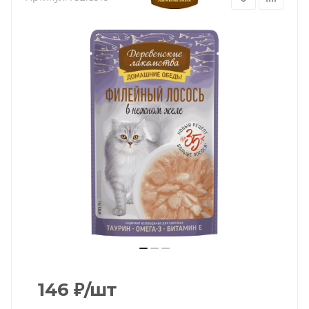
146
₽
/шт