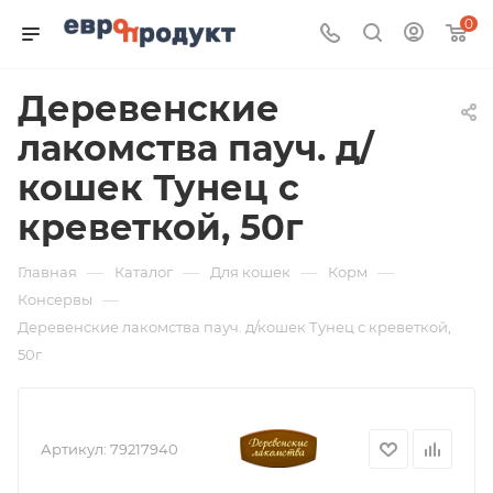
0
Деревенские
лакомства пауч. д/
кошек Тунец с
креветкой, 50г
—
—
—
—
Главная
Каталог
Для кошек
Корм
—
Консервы
Деревенские лакомства пауч. д/кошек Тунец с креветкой,
50г
Артикул:
79217940