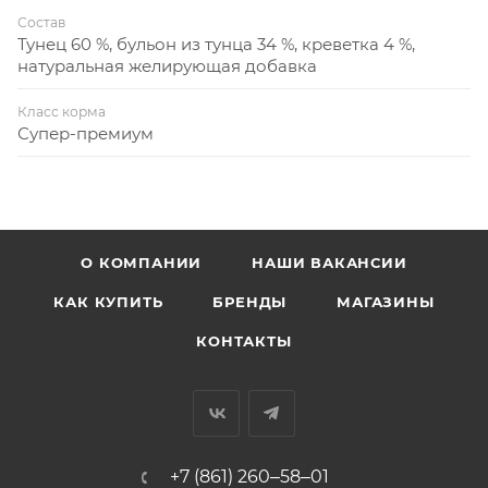
Состав
Тунец 60 %, бульон из тунца 34 %, креветка 4 %,
натуральная желирующая добавка
Класс корма
Супер-премиум
О КОМПАНИИ
НАШИ ВАКАНСИИ
КАК КУПИТЬ
БРЕНДЫ
МАГАЗИНЫ
КОНТАКТЫ
+7 (861) 260‒58‒01