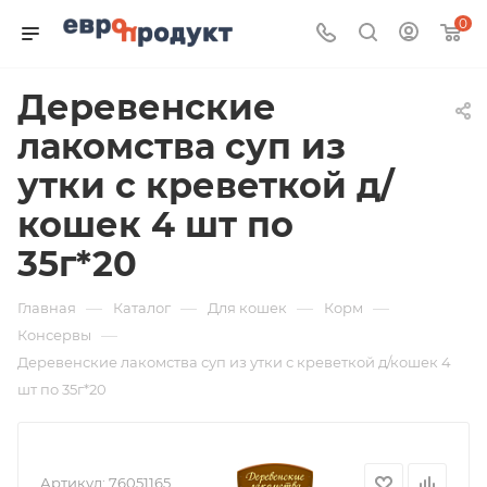
0
Деревенские
лакомства суп из
утки с креветкой д/
кошек 4 шт по
35г*20
—
—
—
—
Главная
Каталог
Для кошек
Корм
—
Консервы
Деревенские лакомства суп из утки с креветкой д/кошек 4
шт по 35г*20
Артикул:
76051165