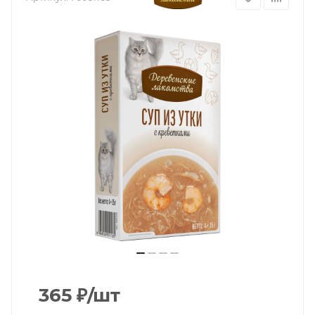
365
₽
/шт