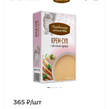
365
₽
/шт