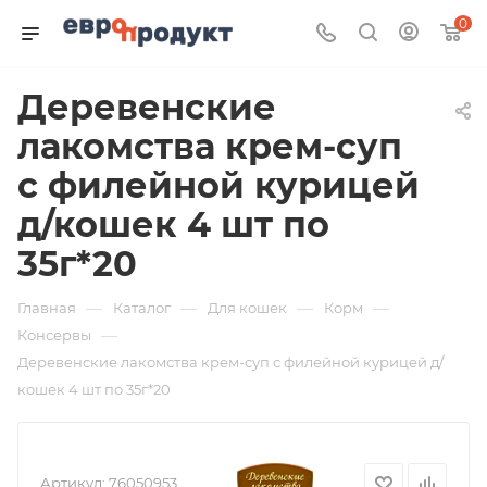
0
Деревенские
лакомства крем-суп
с филейной курицей
д/кошек 4 шт по
35г*20
—
—
—
—
Главная
Каталог
Для кошек
Корм
—
Консервы
Деревенские лакомства крем-суп с филейной курицей д/
кошек 4 шт по 35г*20
Артикул:
76050953