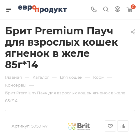
0
Брит Premium Пауч
для взрослых кошек
ягненок в желе
85г*14
—
—
—
—
Главная
Каталог
Для кошек
Корм
—
Консервы
Брит Premium Пауч для взрослых кошек ягненок в желе
85г*14
Артикул:
5050147