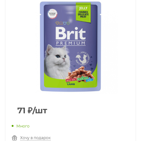
71
₽
/шт
Много
Хочу в подарок