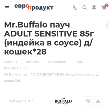
0
Mr.Buffalo пауч
ADULT SENSITIVE 85г
(индейка в соусе) д/
кошек*28
—
—
—
—
Главная
Каталог
Для кошек
Корм
—
Консервы
Mr.Buffalo пауч ADULT SENSITIVE 85г (индейка в соусе) д/
кошек*28
Артикул:
В303