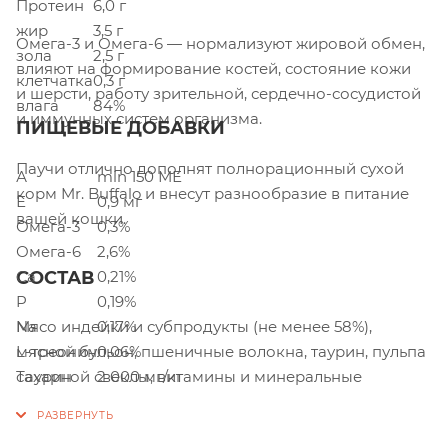
Протеин
6,0 г
жир
3,5 г
Омега-3 и Омега-6 — нормализуют жировой обмен,
зола
2,5 г
влияют на формирование костей, состояние кожи
клетчатка
0,3 г
и шерсти, работу зрительной, сердечно-сосудистой
влага
84%
и иммунных систем организма.
ПИЩЕВЫЕ ДОБАВКИ
Паучи отлично дополнят полнорационный сухой
А
min 150 МЕ
корм Mr. Buffalo и внесут разнообразие в питание
Е
0,9 мг
вашей кошки.
Омега-3
0,3%
Омега-6
2,6%
СОСТАВ
Ca
0,21%
P
0,19%
Мясо индейки и субпродукты (не менее 58%),
Na
0,17%
мясной бульон, пшеничные волокна, таурин, пульпа
L-треонин
0,06%
сахарной свеклы, витамины и минеральные
Таурин
2 000 мг/кг
вещества, аминокислота L-треонин.