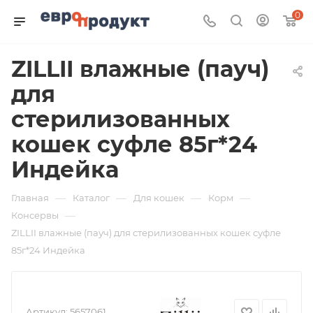
0
ZILLII влажные (пауч)
для
стерилизованных
кошек суфле 85г*24
Индейка
—
—
—
—
Главная
Каталог
Для кошек
Корм
—
Консервы
ZILLII влажные (пауч) для стерилизованных кошек суфле
85г*24 Индейка
Артикул:
5657061