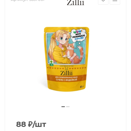
88
₽
/шт