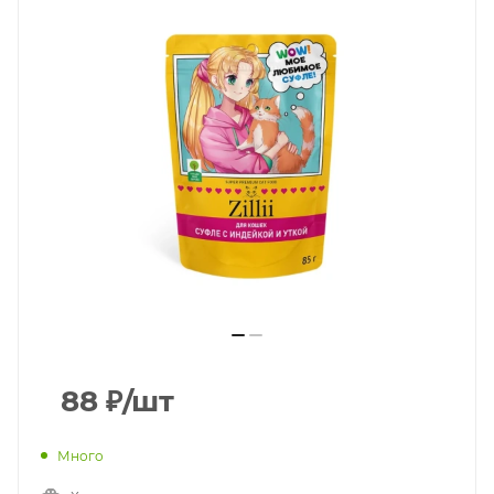
88
₽
/шт
Много