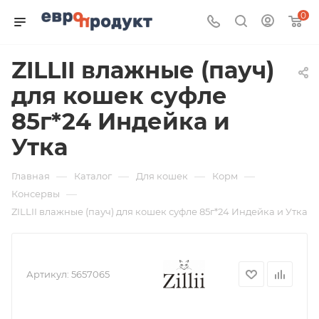
0
ZILLII влажные (пауч)
для кошек суфле
85г*24 Индейка и
Утка
—
—
—
—
Главная
Каталог
Для кошек
Корм
—
Консервы
ZILLII влажные (пауч) для кошек суфле 85г*24 Индейка и Утка
Артикул:
5657065