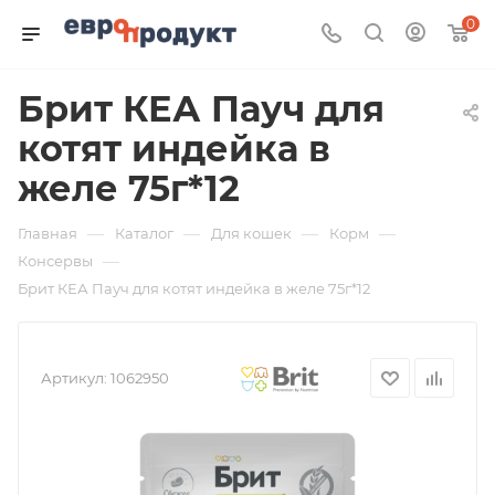
0
Брит КЕА Пауч для
котят индейка в
желе 75г*12
—
—
—
—
Главная
Каталог
Для кошек
Корм
—
Консервы
Брит КЕА Пауч для котят индейка в желе 75г*12
Артикул:
1062950