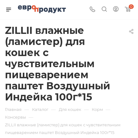
0
ZILLII влажные
(ламистер) для
кошек с
чувствительным
пищеварением
паштет Воздушный
Индейка 100г*15
—
—
—
—
Главная
Каталог
Для кошек
Корм
—
Консервы
ZILLII влажные (ламистер) для кошек с чувствительным
пищеварением паштет Воздушный Индейка 100г*15