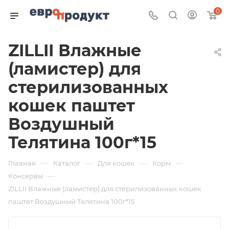
0
ZILLII Влажные
(ламистер) для
стерилизованных
кошек паштет
Воздушный
Телятина 100г*15
—
—
—
—
Главная
Каталог
Для кошек
Корм
—
Консервы
ZILLII Влажные (ламистер) для стерилизованных кошек
паштет Воздушный Телятина 100г*15