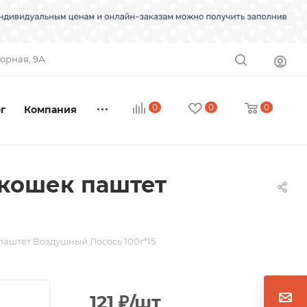
торная, 9А
0
0
0
г
Компания
 кошек паштет
паштет Воздушный Лосось 100г*15
121
₽
/шт