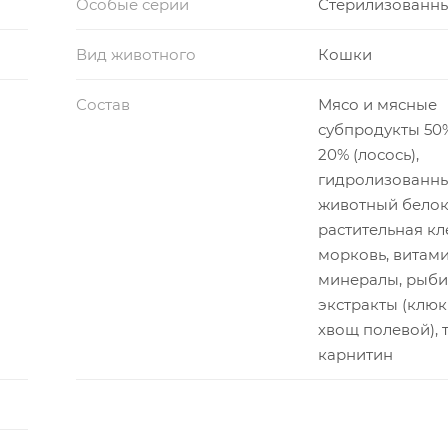
Особые серии
Стерилизованн
Вид животного
Кошки
Состав
Мясо и мясные
субпродукты 50
20% (лосось),
гидролизованн
животный белок
растительная кл
морковь, витам
минералы, рыби
экстракты (клюкв
хвощ полевой), т
карнитин