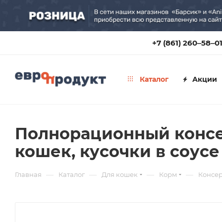
+7 (861) 260‒58‒0
Каталог
Акции
Полнорационный консе
кошек, кусочки в соусе 
—
—
—
—
Главная
Каталог
Для кошек
Корм
Консе