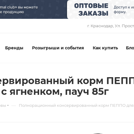
1
г. Краснодар, ​Ул. Прос
Бренды
Розыгрыши и события
Как купить
Бло
рвированный корм ПЕПП
с ягненком, пауч 85г
—
рвы
Полнорационный консервированный корм ПЕППО для взр