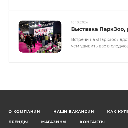
Питательные вещества на 100г продукта (средние 
кальций - 0,22%, фосфор - 0,16%, влажность - 81%.
10.10.2024
Добавки на 100 г:
магний - 0,06 г, цинк 5 мг, Витамин 
Выставка ПаркЗоо,
Встречи на «ПаркЗоо» вдо
Энергетическая ценность (100 г):
86 ккал / 360 кДж.
чем удивить вас в следую
О КОМПАНИИ
НАШИ ВАКАНСИИ
КАК КУП
БРЕНДЫ
МАГАЗИНЫ
КОНТАКТЫ