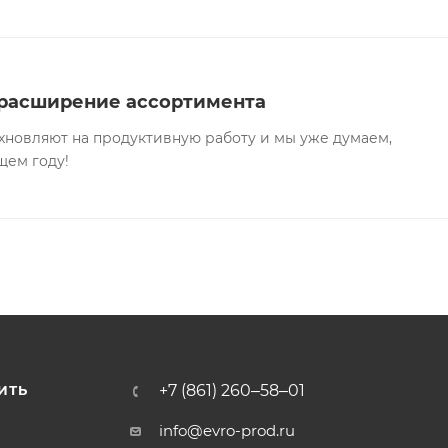
значения):
белок - 9%, жир - 4,0%, клетчатка - 0,3%, зола - 
А - 500 МЕ, Витамин D - 14 МЕ, Витамин Е - 1 МЕ.
 расширение ассортимента
хновляют на продуктивную работу и мы уже думаем,
щем году!
+7 (861) 260‒58‒01
ИТЬ
info@evro-prod.ru