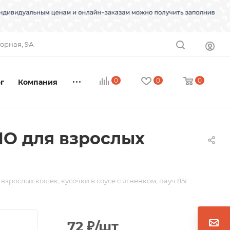
торная, 9А
0
0
0
г
Компания
О для взрослых
ослых кошек, кусочки в соусе с ягненком, пауч 85г
72
₽
/шт