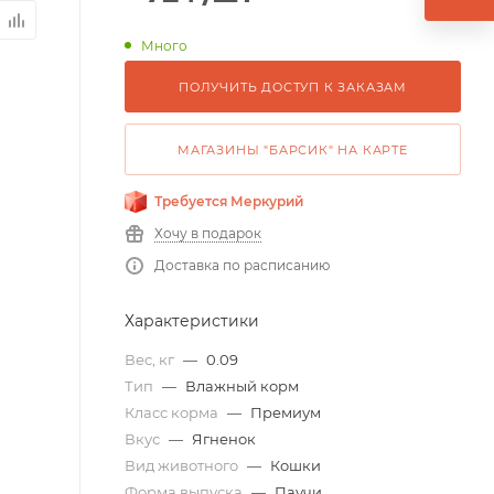
Много
ПОЛУЧИТЬ ДОСТУП К ЗАКАЗАМ
МАГАЗИНЫ "БАРСИК" НА КАРТЕ
Требуется Меркурий
Хочу в подарок
Доставка по расписанию
Характеристики
Вес, кг
—
0.09
Тип
—
Влажный корм
Класс корма
—
Премиум
Вкус
—
Ягненок
Вид животного
—
Кошки
Форма выпуска
—
Паучи