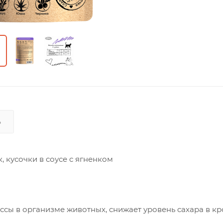
Ь
 кусочки в соусе с ягненком
сы в организме животных, снижает уровень сахара в кр
тное действие, помогает в образовании костной ткани,