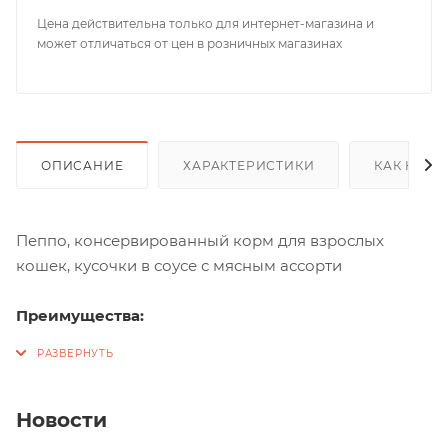
Цена действительна только для интернет-магазина и
может отличаться от цен в розничных магазинах
ОПИСАНИЕ
ХАРАКТЕРИСТИКИ
КАК КУПИ
Пеппо, консервированный корм для взрослых
кошек, кусочки в соусе с мясным ассорти
Преимущества:
Черника: Благотворно влияет на обменные
процессы в организме животных, снижает
уровень сахара в крови, укрепляет стенки
Новости
сосудов, оказывает антиоксидантное действие,