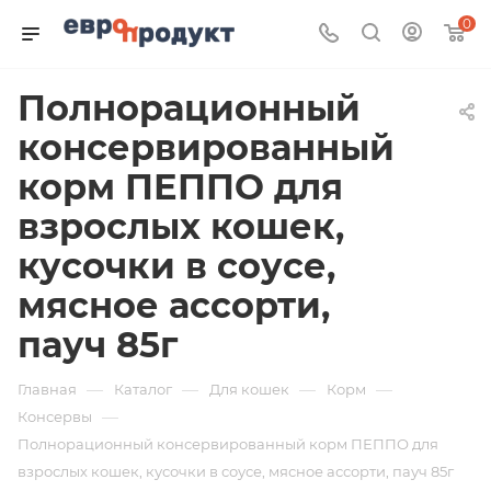
0
Полнорационный
консервированный
корм ПЕППО для
взрослых кошек,
кусочки в соусе,
мясное ассорти,
пауч 85г
—
—
—
—
Главная
Каталог
Для кошек
Корм
—
Консервы
Полнорационный консервированный корм ПЕППО для
взрослых кошек, кусочки в соусе, мясное ассорти, пауч 85г