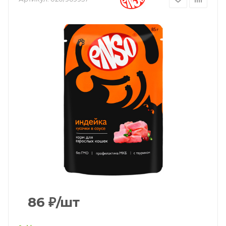
86
₽
/шт