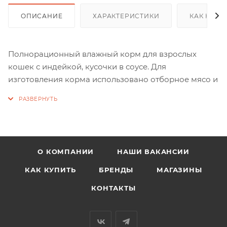
ОПИСАНИЕ
ХАРАКТЕРИСТИКИ
КАК КУПИ
Полнорационный влажный корм для взрослых
кошек с индейкой, кусочки в соусе. Для
изготовления корма использовано отборное мясо и
мясные субпродукты первой категории от
проверенных поставщиков.
По своей природе кошки достаточно избирательны
в еде, это практически запрограммировано в их
О КОМПАНИИ
НАШИ ВАКАНСИИ
ДНК. Благодаря сбалансированному составу и
натуральным ингредиентам, нежные мясные
КАК КУПИТЬ
БРЕНДЫ
МАГАЗИНЫ
кусочки ENSO® в аппетитном соусе очаруют котят
КОНТАКТЫ
уже при первом знакомстве с кормом.
Низкозерновая рецептура без глютена с тщательно
подобранными витаминами и минералами,