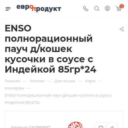
0
ENSO
полнорационный
пауч д/кошек
кусочки в соусе с
Индейкой 85гр*24
—
—
—
—
Главная
Каталог
Для кошек
Корм
—
Консервы
ENSO полнорационный пауч д/кошек кусочки в соусе с
Индейкой 85гр*24
Артикул:
020/969937