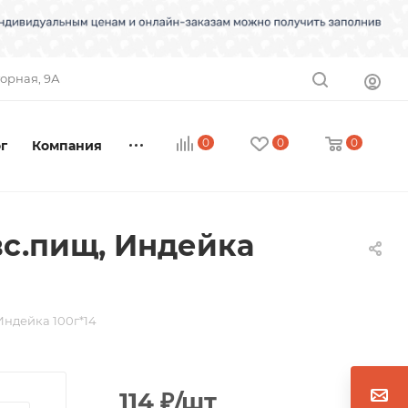
торная, 9А
0
0
0
г
Компания
с.пищ, Индейка
Индейка 100г*14
114
₽
/шт