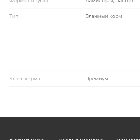
Форма выпуска
Ламистеры, Паштет
Тип
Влажный корм
Класс корма
Премиум