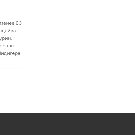
 менее 80
индейка
урин,
ералы,
Шидигера,