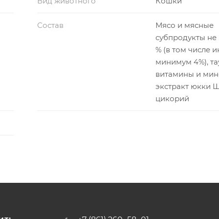
Вид животного
Кошки
Состав
Мясо и мясные
субпродукты не
% (в том числе 
минимум 4%), та
витамины и мин
экстракт юкки 
цикорий