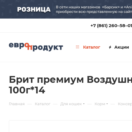
+7 (861) 260‒58‒0
Каталог
Акции
Брит премиум Воздушн
100г*14
—
—
—
—
Главная
Каталог
Для кошек
Корм
Консе