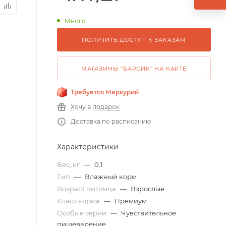
Много
ПОЛУЧИТЬ ДОСТУП К ЗАКАЗАМ
МАГАЗИНЫ "БАРСИК" НА КАРТЕ
Требуется Меркурий
Хочу в подарок
Доставка по расписанию
Характеристики
Вес, кг
—
0.1
Тип
—
Влажный корм
Возраст питомца
—
Взрослые
Класс корма
—
Премиум
Особые серии
—
Чувствительное
пищеварение