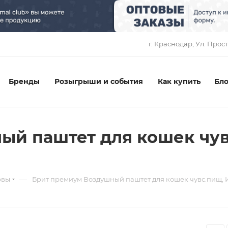
1
г. Краснодар, ​Ул. Прос
Бренды
Розыгрыши и события
Как купить
Бло
ый паштет для кошек чув
—
рвы
Брит премиум Воздушный паштет для кошек чувс.пищ, 