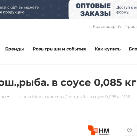
1
г. Краснодар, ​Ул. Прос
Бренды
Розыгрыши и события
Как купить
Бло
.,рыба. в соусе 0,085 кг
—
рвы
Наша Марка консер.д/кош.,рыба. в соусе 0,085 кг 1*26