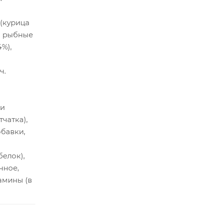
(курица
 и рыбные
%),
ч.
 и
тчатка),
бавки,
елок),
чное,
тамины (в