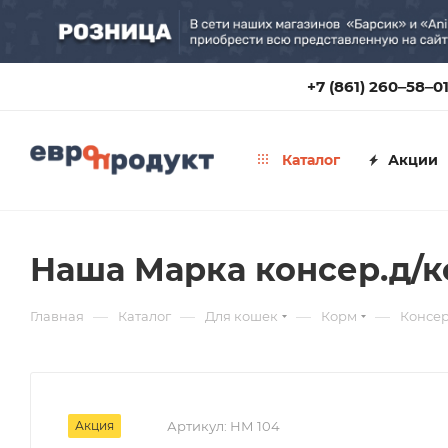
+7 (861) 260‒58‒0
Каталог
Акции
Наша Марка консер.д/кош
—
—
—
—
Главная
Каталог
Для кошек
Корм
Консе
Акция
Артикул:
НМ 104