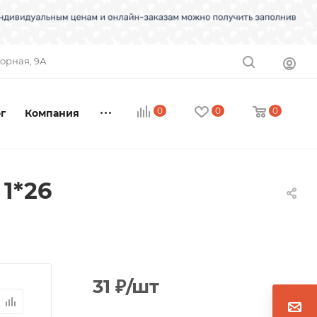
торная, 9А
0
0
0
г
Компания
 1*26
31
₽
/шт