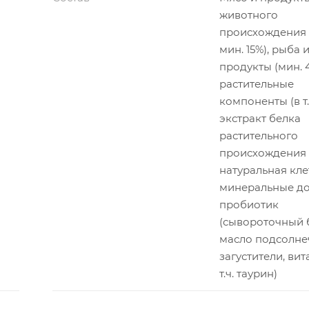
животного
происхождения 
мин. 15%), рыба
продукты (мин. 4
растительные
компоненты (в т.
экстракт белка
растительного
происхождения
натуральная кле
минеральные до
пробиотик
(сывороточный б
масло подсолне
загустители, ви
т.ч. таурин)