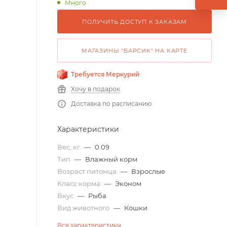
Много
ПОЛУЧИТЬ ДОСТУП К ЗАКАЗАМ
МАГАЗИНЫ "БАРСИК" НА КАРТЕ
Требуется Меркурий
Хочу в подарок
Доставка по расписанию
Характеристики
Вес, кг
—
0.09
Тип
—
Влажный корм
Возраст питомца
—
Взрослые
Класс корма
—
Эконом
Вкус
—
Рыба
Вид животного
—
Кошки
Все характеристики