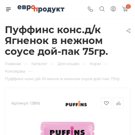
0
Пуффинс конс.д/к
Ягненок в нежном
соусе дой-пак 75гр.
—
—
—
—
Главная
Каталог
Для кошек
Корм
—
Консервы
Пуффинс конс.д/к Ягненок в нежном соусе дой-пак 75гр.
Артикул:
13816