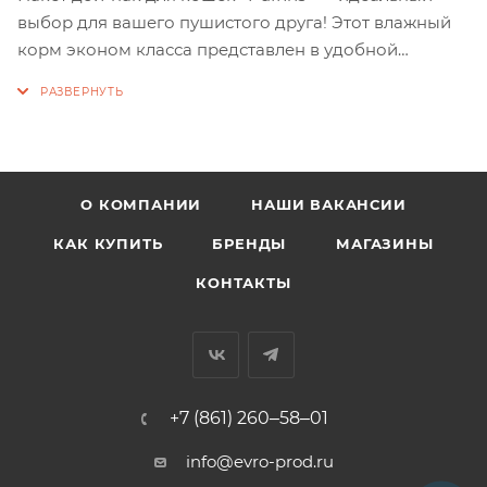
выбор для вашего пушистого друга! Этот влажный
корм эконом класса представлен в удобной
упаковке 75 гр и порадует вашего питомца вкусом
нежных мясных кусочков в соусе или в желе. Не
содержит сои и консервантов, обеспечивая вашего
кота или кошку всеми необходимыми
питательными веществами.
О КОМПАНИИ
НАШИ ВАКАНСИИ
КАК КУПИТЬ
БРЕНДЫ
МАГАЗИНЫ
КОНТАКТЫ
+7 (861) 260‒58‒01
info@evro-prod.ru