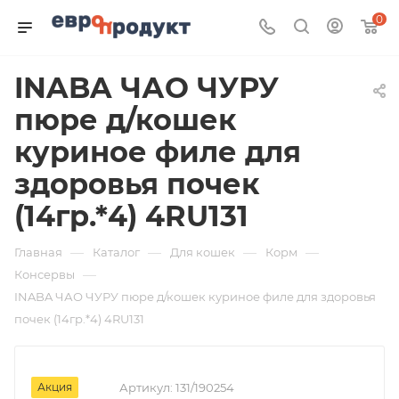
0
INABA ЧАО ЧУРУ
пюре д/кошек
куриное филе для
здоровья почек
(14гр.*4) 4RU131
—
—
—
—
Главная
Каталог
Для кошек
Корм
—
Консервы
INABA ЧАО ЧУРУ пюре д/кошек куриное филе для здоровья
почек (14гр.*4) 4RU131
Акция
Артикул:
131/190254