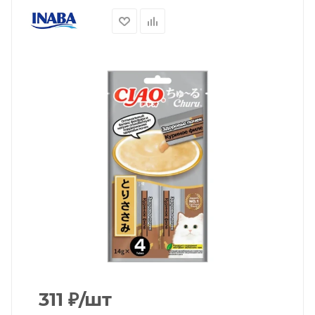
311
₽
/шт