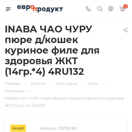
0
INABA ЧАО ЧУРУ
пюре д/кошек
куриное филе для
здоровья ЖКТ
(14гр.*4) 4RU132
—
—
—
—
Главная
Каталог
Для кошек
Корм
—
Консервы
INABA ЧАО ЧУРУ пюре д/кошек куриное филе для здоровья
ЖКТ (14гр.*4) 4RU132
Акция
Артикул:
132/190261