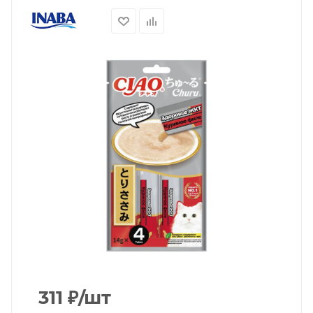
311
₽
/шт