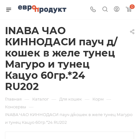
0
INABA ЧАО
КИННОДАСИ пауч д/
кошек в желе тунец
Магуро и тунец
Кацуо 60гр.*24
RU202
—
—
—
—
Главная
Каталог
Для кошек
Корм
—
Консервы
INABA ЧАО КИННОДАСИ пауч д/кошек в желе тунец Магуро
и тунец Кацуо 60гр.*24 RU202