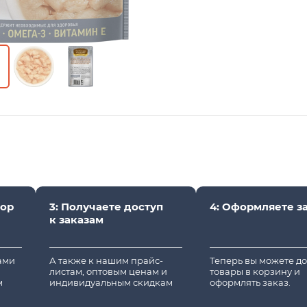
вор
3: Получаете доступ
4: Оформляете з
к заказам
вами
А также к нашим прайс-
Теперь вы можете д
листам, оптовым ценам и
товары в корзину и
м
индивидуальным скидкам
оформлять заказ.