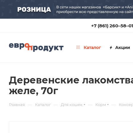
+7 (861) 260‒58‒0
Каталог
Акции
Деревенские лакомства
желе, 70г
—
—
—
—
Главная
Каталог
Для кошек
Корм
Консе