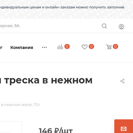
торная, 9А
0
0
0
г
Компания
 треска в нежном
 в нежном желе, 70г
146
₽
/шт