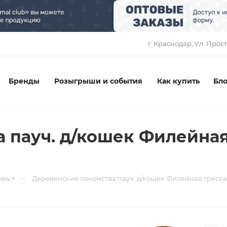
1
г. Краснодар, ​Ул. Прос
Бренды
Розыгрыши и события
Как купить
Бло
 пауч. д/кошек Филейная
—
рвы
Деревенские лакомства пауч. д/кошек Филейная треска