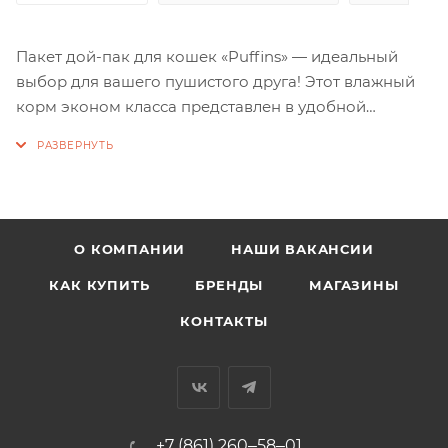
Пакет дой-пак для кошек «Puffins» — идеальный
выбор для вашего пушистого друга! Этот влажный
корм эконом класса представлен в удобной
упаковке 75 гр и порадует вашего питомца вкусом
нежных мясных кусочков в соусе или в желе. Не
содержит сои и консервантов, обеспечивая вашего
кота или кошку всеми необходимыми
питательными веществами.
О КОМПАНИИ
НАШИ ВАКАНСИИ
КАК КУПИТЬ
БРЕНДЫ
МАГАЗИНЫ
КОНТАКТЫ
+7 (861) 260‒58‒01