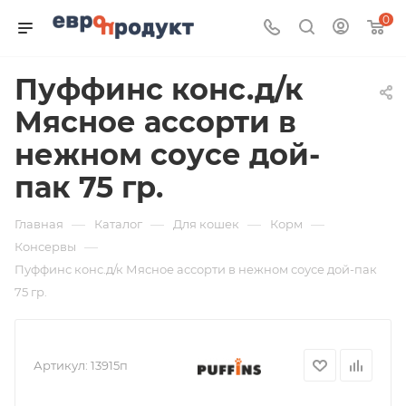
0
Пуффинс конс.д/к
Мясное ассорти в
нежном соусе дой-
пак 75 гр.
—
—
—
—
Главная
Каталог
Для кошек
Корм
—
Консервы
Пуффинс конс.д/к Мясное ассорти в нежном соусе дой-пак
75 гр.
Артикул:
13915п