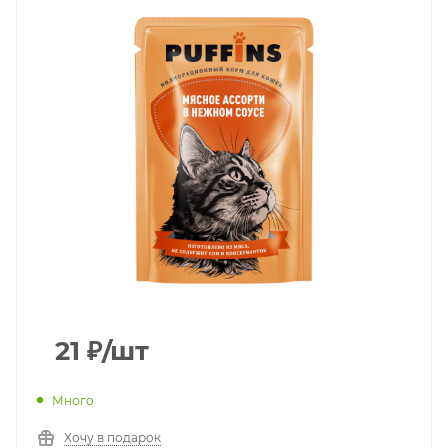
21
₽
/шт
Много
Хочу в подарок