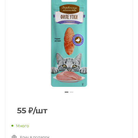
55
₽
/шт
Много
Хочу в подарок