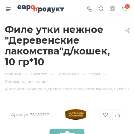
0
Филе утки нежное
"Деревенские
лакомства"д/кошек,
10 гр*10
—
—
—
—
Главная
Каталог
Для кошек
Корм
—
Лакомства для кошек
Филе утки нежное "Деревенские лакомства"д/кошек, 10 гр*10
Артикул:
76050397