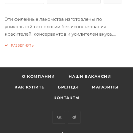
Эти филейные лакомства изготовлены по
уникальной технологии без использования
красителей, консервантов и усилителей вкуса.
Лакомства обогащены таурином, который не только
усиливает вкус, но и способствует поддержанию
здоровья сердца и иммунной системы.
Состав: филе утки, соль, пищевой глицерин, таурин.
Гарантированные показатели на 100 г продукта, г:
О КОМПАНИИ
НАШИ ВАКАНСИИ
Утка: белок — 21; жир — 1; влага — 70; клетчатка — 4.
КАК КУПИТЬ
БРЕНДЫ
МАГАЗИНЫ
КОНТАКТЫ