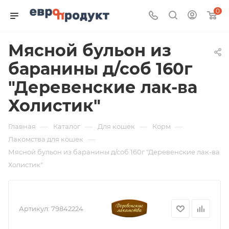
0
Мясной бульон из
баранины д/соб 160г
"Деревенские лак-ва
Холистик"
—
—
—
—
Главная
Каталог
Для кошек
Корм
—
Лакомства для кошек
Мясной бульон из баранины д/соб 160г "Деревенские лак-ва
Холистик"
Артикул:
79842224