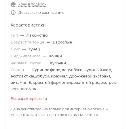
Хочу в подарок
Доставка по расписанию
Характеристики
Тип
—
Лакомство
Возраст питомца
—
Взрослые
Вкус
—
Тунец
Вид животного
—
Кошки
Форма выпуска
—
Кусочки
Состав
—
Куриное филе, кацуобуси, куриный жир,
экстракт кацуобуси, крахмал, дрожжевой экстракт,
витамин Е, красный ферментированный рис, экстракт
зеленого чая
Все характеристики
Цена действительна только для интернет-магазина и
может отличаться от цен в розничных магазинах