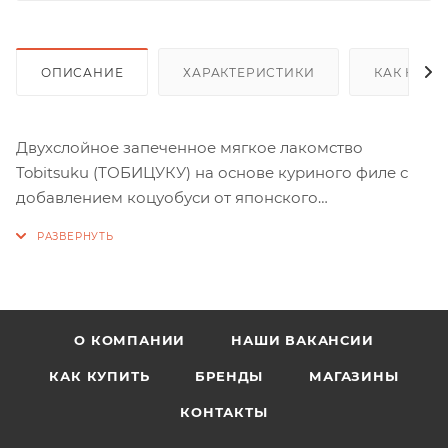
ОПИСАНИЕ
ХАРАКТЕРИСТИКИ
КАК КУПИ
Двухслойное запеченное мягкое лакомство
Tobitsuku (ТОБИЦУКУ) на основе куриного филе с
добавлением коцуобуси от японского
производителя Inaba. Такое лакомство понравится
даже самой привередливой кошке. Корма и
лакомства Inaba отличаются высоким качеством и
неповторимым вкусом, ведь они изготавливаются
только из отборных традиционных японских
О КОМПАНИИ
НАШИ ВАКАНСИИ
ингредиентов! Во все продукты добавлен экстракт
зеленого чая, который, благодаря содержанию
КАК КУПИТЬ
БРЕНДЫ
МАГАЗИНЫ
катехина, нейтрализует неприятные запахи
КОНТАКТЫ
содержимого кишечника. Лакомство обогащёно
витамином Е - натуральным антиоксидантом,