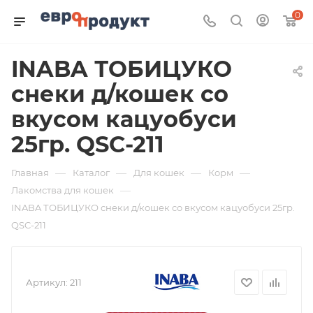
0
INABA ТОБИЦУКО
снеки д/кошек со
вкусом кацуобуси
25гр. QSC-211
—
—
—
—
Главная
Каталог
Для кошек
Корм
—
Лакомства для кошек
INABA ТОБИЦУКО снеки д/кошек со вкусом кацуобуси 25гр.
QSC-211
Артикул:
211