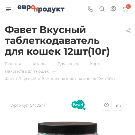
0
Фавет Вкусный
таблеткодаватель
для кошек 12шт(10г)
—
—
—
—
Главная
Каталог
Для кошек
Корм
—
Лакомства для кошек
Фавет Вкусный таблеткодаватель для кошек 12шт(10г)
Артикул:
541024/1