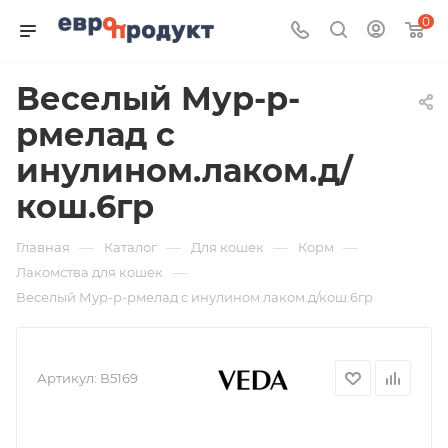
0
Веселый Мур-р-
рмелад с
инулином.лаком.д/
кош.6гр
—
—
—
—
Главная
Каталог
Для кошек
Корм
—
Лакомства для кошек
Веселый Мур-р-рмелад с инулином.лаком.д/кош.6гр
Артикул:
В5169