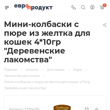
0
Мини-колбаски с
пюре из желтка для
кошек 4*10гр
"Деревенские
лакомства"
—
—
—
—
Главная
Каталог
Для кошек
Корм
—
Лакомства для кошек
Мини-колбаски с пюре из желтка для кошек 4*10гр
"Деревенские лакомства"
Артикул:
72504130