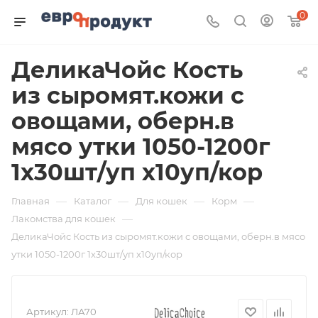
0
ДеликаЧойс Кость
из сыромят.кожи с
овощами, оберн.в
мясо утки 1050-1200г
1х30шт/уп х10уп/кор
—
—
—
—
Главная
Каталог
Для кошек
Корм
—
Лакомства для кошек
ДеликаЧойс Кость из сыромят.кожи с овощами, оберн.в мясо
утки 1050-1200г 1х30шт/уп х10уп/кор
Артикул:
ЛА70