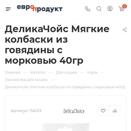
0
ДеликаЧойс Мягкие
колбаски из
говядины с
морковью 40гр
—
—
—
—
Главная
Каталог
Для кошек
Корм
—
Лакомства для кошек
ДеликаЧойс Мягкие колбаски из говядины с морковью 40гр
Артикул:
ЛА013