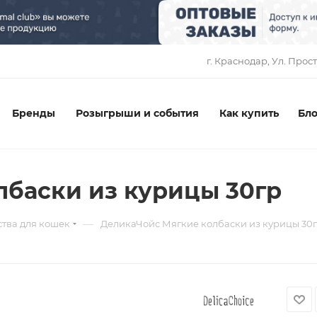
1
г. Краснодар, ​Ул. Прос
Бренды
Розыгрыши и события
Как купить
Бло
баски из курицы 30гр
—
тва для кошек
ДеликаЧойс Мягкие колбаски из курицы 30