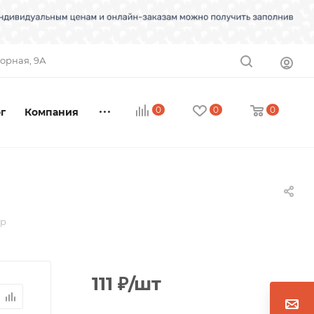
торная, 9А
0
0
0
г
Компания
гр
111
₽
/шт