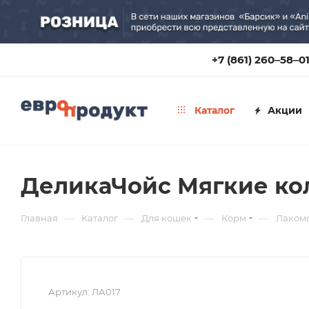
+7 (861) 260‒58‒0
Каталог
Акции
ДеликаЧойс Мягкие кол
—
—
—
—
Главная
Каталог
Для кошек
Корм
Лакомс
Артикул:
ЛА017