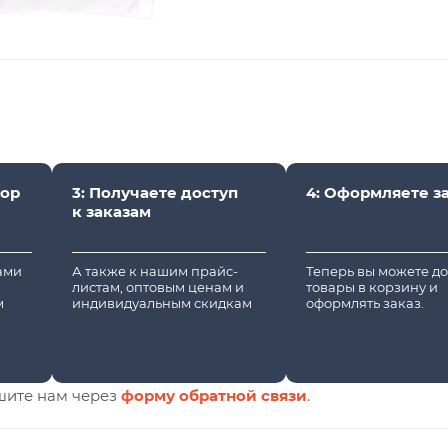
вор
3: Получаете доступ
4: Оформляете з
к заказам
вами
А также к нашим прайс-
Теперь вы можете д
листам, оптовым ценам и
товары в корзину и
м
индивидуальным скидкам
оформлять заказ.
шите нам через
форму обратной связи
.