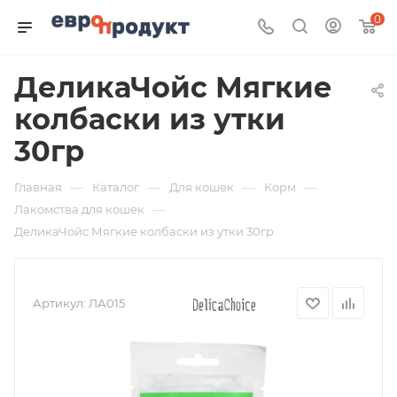
0
ДеликаЧойс Мягкие
колбаски из утки
30гр
—
—
—
—
Главная
Каталог
Для кошек
Корм
—
Лакомства для кошек
ДеликаЧойс Мягкие колбаски из утки 30гр
Артикул:
ЛА015