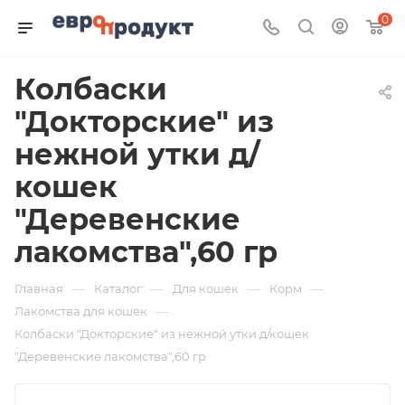
0
Колбаски
"Докторские" из
нежной утки д/
кошек
"Деревенские
лакомства",60 гр
—
—
—
—
Главная
Каталог
Для кошек
Корм
—
Лакомства для кошек
Колбаски "Докторские" из нежной утки д/кошек
"Деревенские лакомства",60 гр